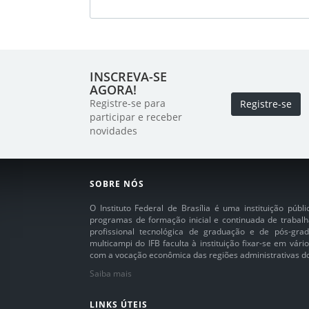
INSCREVA-SE
AGORA!
Registre-se para
Registre-se
participar e receber
novidades
SOBRE NÓS
O Instituto Federal de Brasília é uma instituição púb
programas de formação inicial e continuada de trabalh
profissional tecnológica de graduação e de pós-grad
multicampi do IFB faculta à instituição fixar-se em vár
com a vocação econômica das regiões administrativas do 
Saiba mais
LINKS ÚTEIS