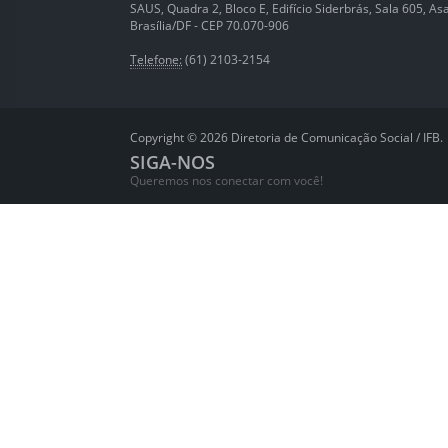
SAUS, Quadra 2, Bloco E, Edifício Siderbrás, Sala 605, Asa 
Brasília/DF - CEP 70.070-906
Telefone:
(61) 2103-2154
Copyright © 2026 Diretoria de Comunicação Social / IFB.
SIGA-NOS
Queremos nos conectar com você!