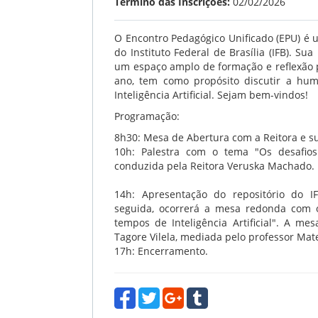
Término das Inscrições:
02/02/2026
O Encontro Pedagógico Unificado (EPU) é 
do Instituto Federal de Brasília (IFB). Su
um espaço amplo de formação e reflexão p
ano, tem como propósito discutir a hu
Inteligência Artificial. Sejam bem-vindos!
Programação:
8h30: Mesa de Abertura com a Reitora e s
10h: Palestra com o tema "
Os desafio
conduzida pela Reitora Veruska Machado.
14h: Apresentação do repositório do I
seguida, ocorrerá a m
esa redonda com 
tempos de Inteligência Artificial". A 
Tagore Vilela, mediada pelo professor M
17h: Encerramento.