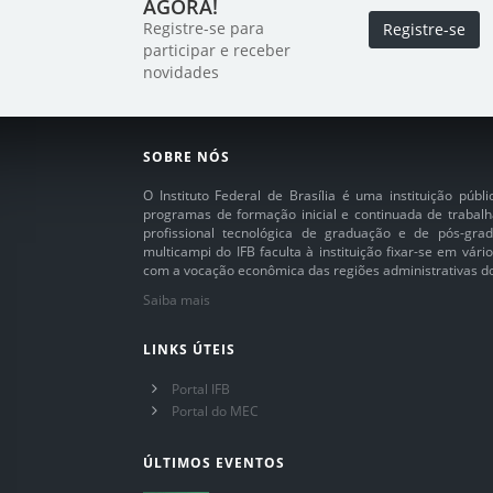
AGORA!
Registre-se para
Registre-se
participar e receber
novidades
SOBRE NÓS
O Instituto Federal de Brasília é uma instituição púb
programas de formação inicial e continuada de trabalh
profissional tecnológica de graduação e de pós-grad
multicampi do IFB faculta à instituição fixar-se em vár
com a vocação econômica das regiões administrativas do 
Saiba mais
LINKS ÚTEIS
Portal IFB
Portal do MEC
ÚLTIMOS EVENTOS