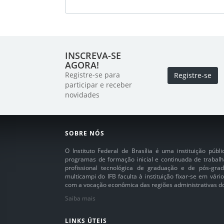
INSCREVA-SE
AGORA!
Registre-se para
Registre-se
participar e receber
novidades
SOBRE NÓS
O Instituto Federal de Brasília é uma instituição púb
programas de formação inicial e continuada de trabalh
profissional tecnológica de graduação e de pós-grad
multicampi do IFB faculta à instituição fixar-se em vár
com a vocação econômica das regiões administrativas do 
Saiba mais
LINKS ÚTEIS