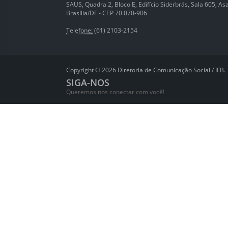
SAUS, Quadra 2, Bloco E, Edifício Siderbrás, Sala 605, Asa 
Brasília/DF - CEP 70.070-906
Telefone:
(61) 2103-2154
Copyright © 2026 Diretoria de Comunicação Social / IFB.
SIGA-NOS
Queremos nos conectar com você!