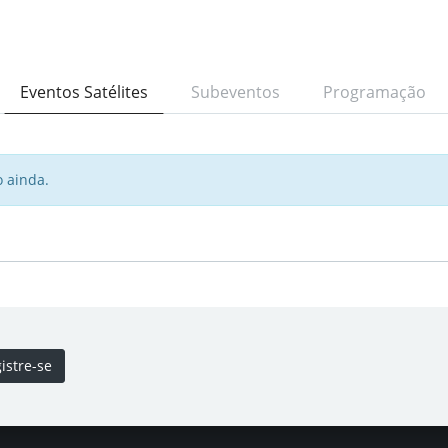
Eventos Satélites
Subeventos
Programação
 ainda.
istre-se