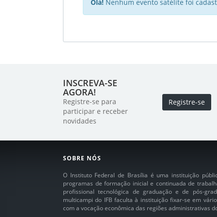
Olá!
Nenhum evento satélite foi cadast
INSCREVA-SE
AGORA!
Registre-se para
Registre-se
participar e receber
novidades
SOBRE NÓS
O Instituto Federal de Brasília é uma instituição púb
programas de formação inicial e continuada de trabalh
profissional tecnológica de graduação e de pós-grad
multicampi do IFB faculta à instituição fixar-se em vár
com a vocação econômica das regiões administrativas do 