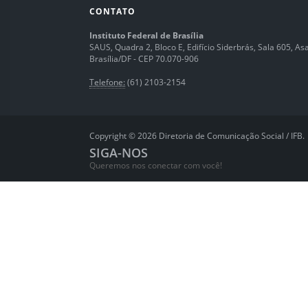
CONTATO
Instituto Federal de Brasília
SAUS, Quadra 2, Bloco E, Edifício Siderbrás, Sala 605, Asa 
Brasília/DF - CEP 70.070-906
Telefone:
(61) 2103-2154
Copyright © 2026 Diretoria de Comunicação Social / IFB.
SIGA-NOS
Queremos nos conectar com você!