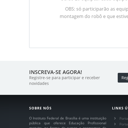
OBS: só participarão as equip
montagem do robô e que estiv
INSCREVA-SE AGORA!
Registre-se para participar e receber
Reg
novidades
SOBRE NÓS
LINKS Ú
O Instituto Federal de Brasília é uma instituição
Porta
pública que oferece Educação Profissional
Port
gratuita, na forma de cursos e programas de