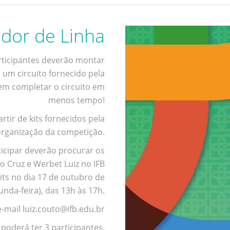
dor de Linha
ticipantes deverão montar
um circuito fornecido pela
em completar o circuito em
menos tempo!
tir de kits fornecidos pela
organização da competição.
icipar deverão procurar os
io Cruz e Werbet Luiz no IFB
ts no dia 17 de outubro de
unda-feira), das 13h às 17h.
-mail luiz.couto@ifb.edu.br
poderá ter 3 participantes.