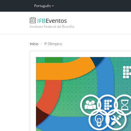
Português
IFB
Eventos
Instituto Federal de Brasília
Início
IF Olímpico