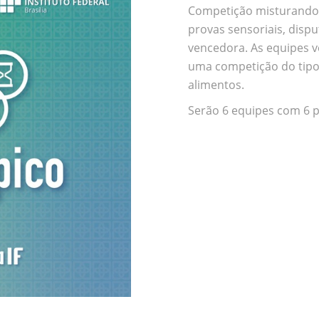
Competição misturando 
provas sensoriais, disp
vencedora. As equipes v
uma competição do tipo
alimentos.
Serão 6 equipes com 6 p