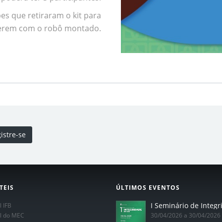
es que retiraram o kit para
erem com o robô montado.
istre-se
TEIS
ÚLTIMOS EVENTOS
l IFB
al do MEC
30/04/2026 a 30/04/2026