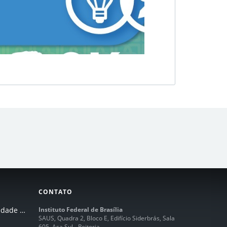
CONTATO
I Seminário de Integridade do IFB
Instituto Federal de Brasília
SAUS, Quadra 2, Bloco E, Edifício Siderbrás, Sala
605, Asa Sul - Reitoria