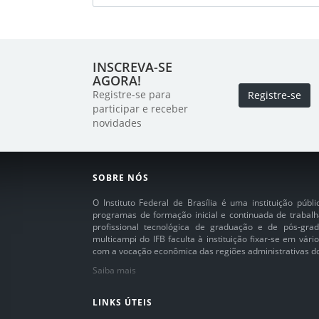
INSCREVA-SE
AGORA!
Registre-se para
Registre-se
participar e receber
novidades
SOBRE NÓS
O Instituto Federal de Brasília é uma instituição púb
programas de formação inicial e continuada de trabalh
profissional tecnológica de graduação e de pós-grad
multicampi do IFB faculta à instituição fixar-se em vár
com a vocação econômica das regiões administrativas do 
Saiba mais
LINKS ÚTEIS