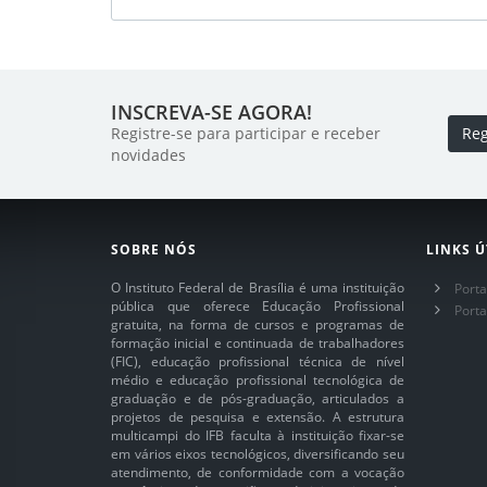
INSCREVA-SE AGORA!
Registre-se para participar e receber
Reg
novidades
SOBRE NÓS
LINKS Ú
O Instituto Federal de Brasília é uma instituição
Porta
pública que oferece Educação Profissional
Port
gratuita, na forma de cursos e programas de
formação inicial e continuada de trabalhadores
(FIC), educação profissional técnica de nível
médio e educação profissional tecnológica de
graduação e de pós-graduação, articulados a
projetos de pesquisa e extensão. A estrutura
multicampi do IFB faculta à instituição fixar-se
em vários eixos tecnológicos, diversificando seu
atendimento, de conformidade com a vocação