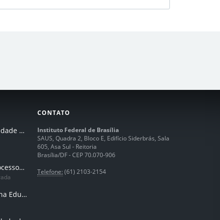
CONTATO
I Seminário de Integridade do IFB
Instituto Federal de Brasília
SAUS, Quadra 2, Bloco E, Edifício Siderbrás, Sala
605, Asa Sul - Reitoria
Brasília/DF - CEP 70.070-906
Humanização dos processos de trabalhos em tempos de IA
Telefone:
(61) 2103-2154
rada
Inteligência Artificial na Educação Profissional e Tecnológica: potencialidades, desafios e desenvolvimento docente