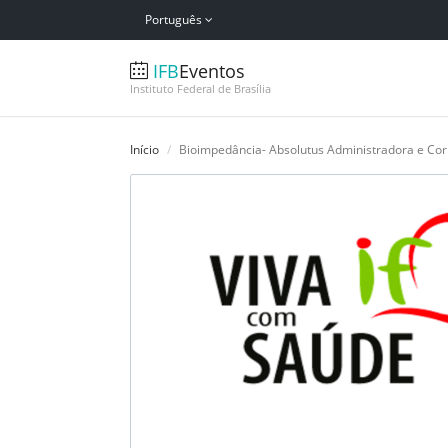
Português
IFB
Eventos
Instituto Federal de Brasília
Início
Bioimpedância- Absolutus Administradora e Co