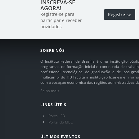
INSCREVA-SE
AGORA!
Registre-se para
Registre-se
participar e receber
novidades
SOBRE NÓS
O Instituto Federal de Brasília é uma instituição púb
programas de formação inicial e continuada de trabalh
profissional tecnológica de graduação e de pós-grad
multicampi do IFB faculta à instituição fixar-se em vár
com a vocação econômica das regiões administrativas do 
Saiba mais
LINKS ÚTEIS
Portal IFB
Portal do MEC
ÚLTIMOS EVENTOS