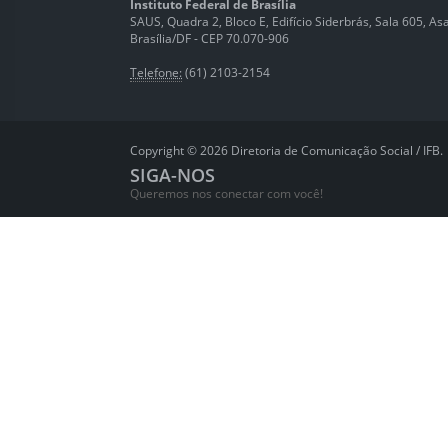
Instituto Federal de Brasília
SAUS, Quadra 2, Bloco E, Edifício Siderbrás, Sala 605, Asa 
Brasília/DF - CEP 70.070-906
Telefone:
(61) 2103-2154
Copyright © 2026 Diretoria de Comunicação Social / IFB.
SIGA-NOS
Queremos nos conectar com você!