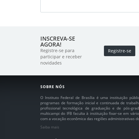
INSCREVA-SE
AGORA!
Registre-se para
Registre-se
participar e receber
novidades
SOBRE NÓS
O Instituto Federal de Brasília é uma instituição púb
programas de formação inicial e continuada de trabalh
profissional tecnológica de graduação e de pós-grad
multicampi do IFB faculta à instituição fixar-se em vár
com a vocação econômica das regiões administrativas do 
Saiba mais