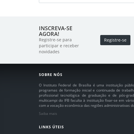
INSCREVA-SE
AGORA!
Registre-se para
Registre-se
participar e receber
novidades
SOBRE NÓS
O Instituto Federal de Brasília é uma instituição púb
programas de formação inicial e continuada de trabalh
profissional tecnológica de graduação e de pós-grad
multicampi do IFB faculta à instituição fixar-se em vár
com a vocação econômica das regiões administrativas do 
Saiba mais
LINKS ÚTEIS