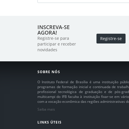
INSCREVA-SE
AGORA!
Registre-se para
Registre-se
participar e receber
novidades
SOBRE NÓS
O Instituto Federal de Brasília é uma instituição púb
programas de formação inicial e continuada de trabalh
profissional tecnológica de graduação e de pós-grad
multicampi do IFB faculta à instituição fixar-se em vár
com a vocação econômica das regiões administrativas do 
Saiba mais
LINKS ÚTEIS