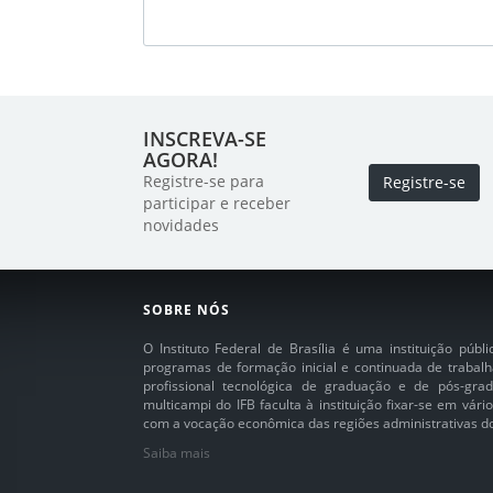
INSCREVA-SE
AGORA!
Registre-se para
Registre-se
participar e receber
novidades
SOBRE NÓS
O Instituto Federal de Brasília é uma instituição púb
programas de formação inicial e continuada de trabalh
profissional tecnológica de graduação e de pós-grad
multicampi do IFB faculta à instituição fixar-se em vár
com a vocação econômica das regiões administrativas do 
Saiba mais