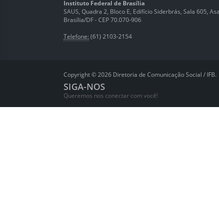
Instituto Federal de Brasília
SAUS, Quadra 2, Bloco E, Edifício Siderbrás, Sala 605, Asa 
Brasília/DF - CEP 70.070-906
Telefone:
(61) 2103-2154
Copyright © 2026 Diretoria de Comunicação Social / IFB.
SIGA-NOS
Queremos nos conectar com você!