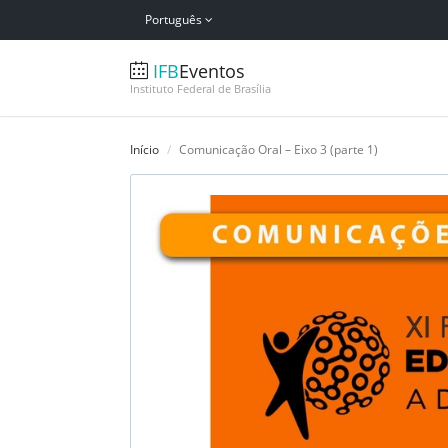
Português
IFB
Eventos
Instituto Federal de Brasília
Início
Comunicação Oral – Eixo 3 (parte 1)