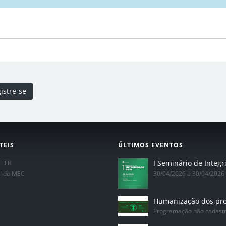
istre-se
TEIS
ÚLTIMOS EVENTOS
l IFB
al do MEC
30/04/2026 a 30/04/2026
Programação não cadast