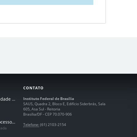
CONTATO
I Seminário de Integridade do IFB
Instituto Federal de Brasília
SAUS, Quadra 2, Bloco E, Edifício Siderbrás, Sala
605, Asa Sul - Reitoria
Brasília/DF - CEP 70.070-906
Humanização dos processos de trabalhos em tempos de IA
Telefone:
(61) 2103-2154
rada