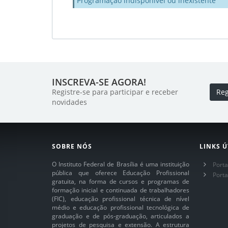
Programação indisponível ou inexistente
INSCREVA-SE AGORA!
Registre-se para participar e receber
Reg
novidades
SOBRE NÓS
LINKS Ú
O Instituto Federal de Brasília é uma instituição
Porta
pública que oferece Educação Profissional
Port
gratuita, na forma de cursos e programas de
formação inicial e continuada de trabalhadores
(FIC), educação profissional técnica de nível
médio e educação profissional tecnológica de
graduação e de pós-graduação, articulados a
projetos de pesquisa e extensão. A estrutura