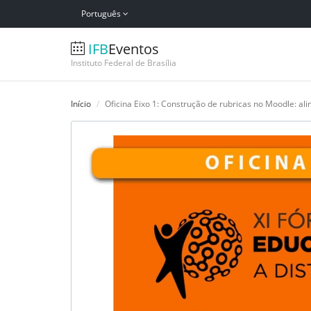
Português
IFB
Eventos
Instituto Federal de Brasília
Início
Oficina Eixo 1: Construção de rubricas no Moodle: a