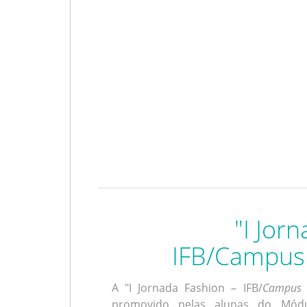
"I Jor
IFB/Campus 
A "I Jornada Fashion – IFB/
Campus
promovido pelas alunas do Mód