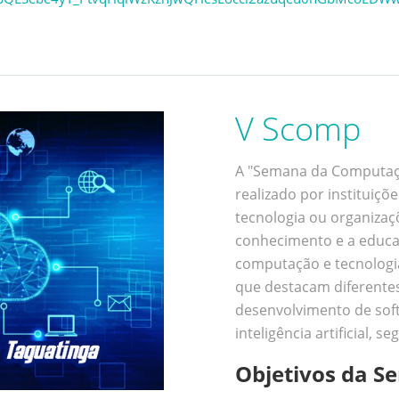
V Scomp
A "Semana da Computaç
realizado por instituiç
tecnologia ou organiza
conhecimento e a educaç
computação e tecnologia
que destacam diferente
desenvolvimento de sof
inteligência artificial, s
Objetivos da 