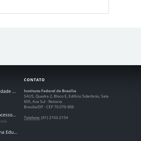
CONTATO
I Seminário de Integridade do IFB
Instituto Federal de Brasília
SAUS, Quadra 2, Bloco E, Edifício Siderbrás, Sala
605, Asa Sul - Reitoria
Brasília/DF - CEP 70.070-906
Humanização dos processos de trabalhos em tempos de IA
Telefone:
(61) 2103-2154
rada
Inteligência Artificial na Educação Profissional e Tecnológica: potencialidades, desafios e desenvolvimento docente