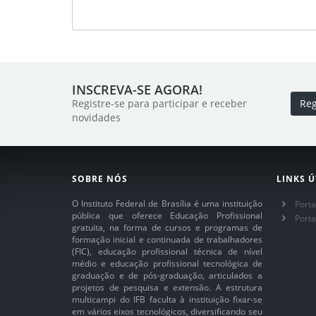
INSCREVA-SE AGORA!
Registre-se para participar e receber
Reg
novidades
SOBRE NÓS
LINKS Ú
O Instituto Federal de Brasília é uma instituição
Porta
pública que oferece Educação Profissional
Port
gratuita, na forma de cursos e programas de
formação inicial e continuada de trabalhadores
(FIC), educação profissional técnica de nível
médio e educação profissional tecnológica de
graduação e de pós-graduação, articulados a
projetos de pesquisa e extensão. A estrutura
multicampi do IFB faculta à instituição fixar-se
em vários eixos tecnológicos, diversificando seu