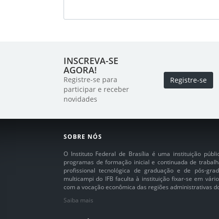
INSCREVA-SE
AGORA!
Registre-se para
Registre-se
participar e receber
novidades
SOBRE NÓS
O Instituto Federal de Brasília é uma instituição púb
programas de formação inicial e continuada de trabalh
profissional tecnológica de graduação e de pós-grad
multicampi do IFB faculta à instituição fixar-se em vár
com a vocação econômica das regiões administrativas do 
Saiba mais