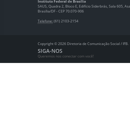
Instituto Federal de Brasília
SAUS, Quadra 2, Bloco E, Edifício Siderbrás, Sala 605, Asa 
Brasília/DF - CEP 70.070-906
Telefone:
(61) 2103-2154
Copyright © 2026 Diretoria de Comunicação Social / IFB.
SIGA-NOS
Queremos nos conectar com você!