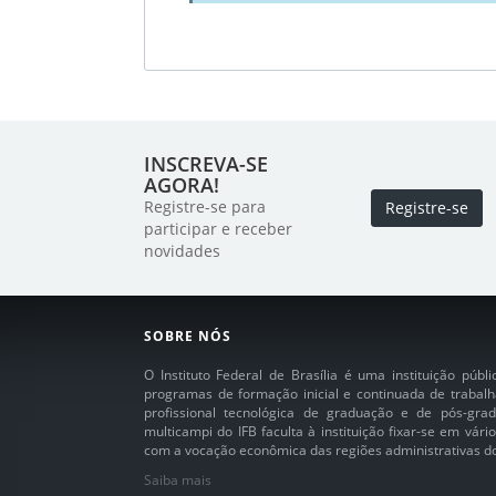
INSCREVA-SE
AGORA!
Registre-se para
Registre-se
participar e receber
novidades
SOBRE NÓS
O Instituto Federal de Brasília é uma instituição púb
programas de formação inicial e continuada de trabalh
profissional tecnológica de graduação e de pós-grad
multicampi do IFB faculta à instituição fixar-se em vár
com a vocação econômica das regiões administrativas do 
Saiba mais