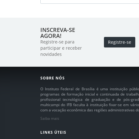
INSCREVA-SE
AGORA!
Registre-se para
Registre-se
participar e receber
novidades
SOBRE NÓS
O Instituto Federal de Brasília é uma instituição púb
programas de formação inicial e continuada de trabalh
profissional tecnológica de graduação e de pós-grad
multicampi do IFB faculta à instituição fixar-se em vár
com a vocação econômica das regiões administrativas do 
Saiba mais
LINKS ÚTEIS