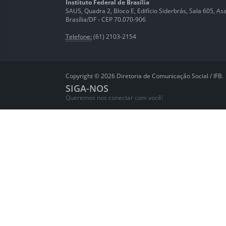
Instituto Federal de Brasília
SAUS, Quadra 2, Bloco E, Edifício Siderbrás, Sala 605, Asa 
Brasília/DF - CEP 70.070-906
Telefone:
(61) 2103-2154
Copyright © 2026 Diretoria de Comunicação Social / IFB.
SIGA-NOS
Queremos nos conectar com você!