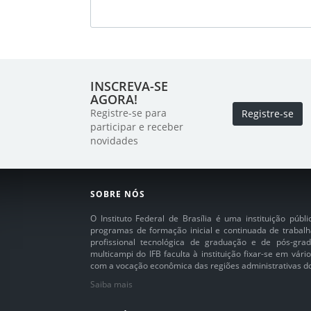
INSCREVA-SE
AGORA!
Registre-se para
Registre-se
participar e receber
novidades
SOBRE NÓS
O Instituto Federal de Brasília é uma instituição púb
programas de formação inicial e continuada de trabalh
profissional tecnológica de graduação e de pós-grad
multicampi do IFB faculta à instituição fixar-se em vár
com a vocação econômica das regiões administrativas do 
Saiba mais