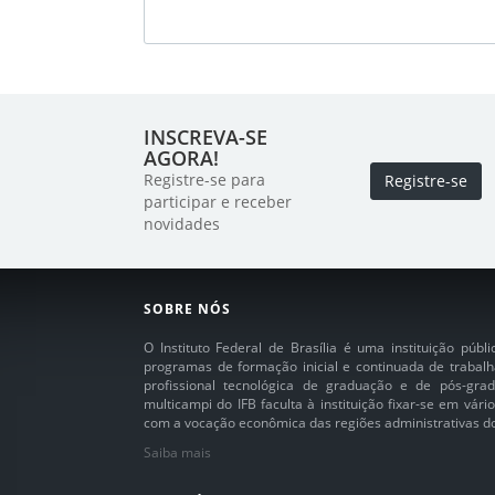
INSCREVA-SE
AGORA!
Registre-se para
Registre-se
participar e receber
novidades
SOBRE NÓS
O Instituto Federal de Brasília é uma instituição púb
programas de formação inicial e continuada de trabalh
profissional tecnológica de graduação e de pós-grad
multicampi do IFB faculta à instituição fixar-se em vár
com a vocação econômica das regiões administrativas do 
Saiba mais