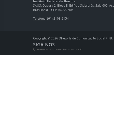
Instituto Federal de Brasília
SAUS, Quadra 2, Bloco E, Edifício Siderbrás, Sala 605, Asa 
Brasília/DF - CEP 70.070-906
Telefone:
(61) 2103-2154
Copyright © 2026 Diretoria de Comunicação Social / IFB.
SIGA-NOS
Queremos nos conectar com você!