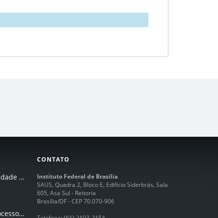
CONTATO
I Seminário de Integridade do IFB
Instituto Federal de Brasília
SAUS, Quadra 2, Bloco E, Edifício Siderbrás, Sala
605, Asa Sul - Reitoria
Brasília/DF - CEP 70.070-906
Humanização dos processos de trabalhos em tempos de IA
Telefone:
(61) 2103-2154