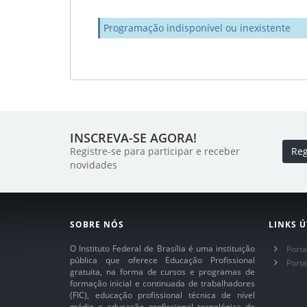
Programação indisponível ou inexistente
INSCREVA-SE AGORA!
Registre-se para participar e receber
Reg
novidades
SOBRE NÓS
LINKS Ú
O Instituto Federal de Brasília é uma instituição
Porta
pública que oferece Educação Profissional
Port
gratuita, na forma de cursos e programas de
formação inicial e continuada de trabalhadores
(FIC), educação profissional técnica de nível
médio e educação profissional tecnológica de