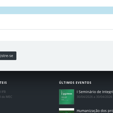
istre-se
TEIS
ÚLTIMOS EVENTOS
l IFB
al do MEC
30/04/2026 a 30/04/2026