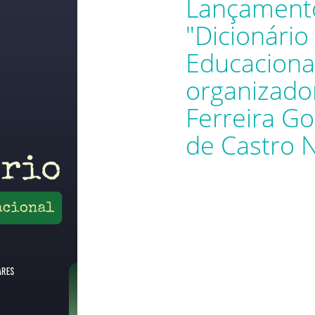
Lançament
"Dicionário
Educacional
organizado
Ferreira Go
de Castro 