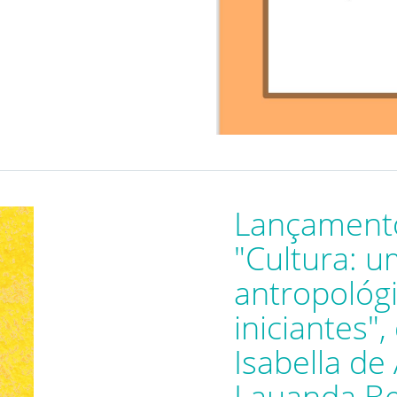
Lançament
"Cultura: u
antropológ
iniciantes"
Isabella de
Lauanda Be