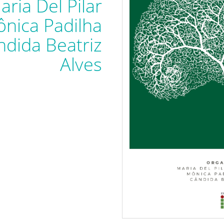
ria Del Pilar
ônica Padilha
ndida Beatriz
Alves