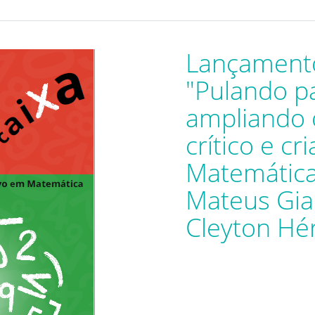
Lançament
"Pulando pa
ampliando
crítico e cr
Matemática
Mateus Gia
Cleyton Hér