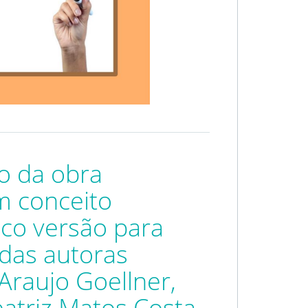
o da obra
m conceito
ico versão para
, das autoras
 Araujo Goellner,
atriz Matos Costa