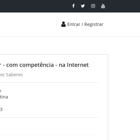
Entrar / Registrar
 - com competência - na Internet
dos Saberes
a
tina
23