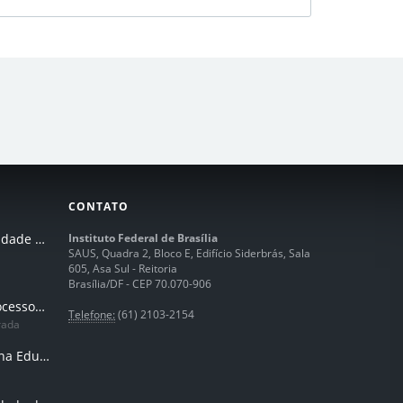
CONTATO
I Seminário de Integridade do IFB
Instituto Federal de Brasília
SAUS, Quadra 2, Bloco E, Edifício Siderbrás, Sala
605, Asa Sul - Reitoria
Brasília/DF - CEP 70.070-906
Humanização dos processos de trabalhos em tempos de IA
Telefone:
(61) 2103-2154
rada
Inteligência Artificial na Educação Profissional e Tecnológica: potencialidades, desafios e desenvolvimento docente