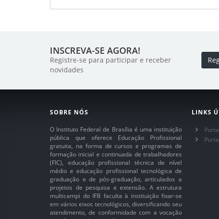
INSCREVA-SE AGORA!
Registre-se para participar e receber
Reg
novidades
SOBRE NÓS
LINKS Ú
O Instituto Federal de Brasília é uma instituição
Porta
pública que oferece Educação Profissional
Port
gratuita, na forma de cursos e programas de
formação inicial e continuada de trabalhadores
(FIC), educação profissional técnica de nível
médio e educação profissional tecnológica de
graduação e de pós-graduação, articulados a
projetos de pesquisa e extensão. A estrutura
multicampi do IFB faculta à instituição fixar-se
em vários eixos tecnológicos, diversificando seu
atendimento, de conformidade com a vocação