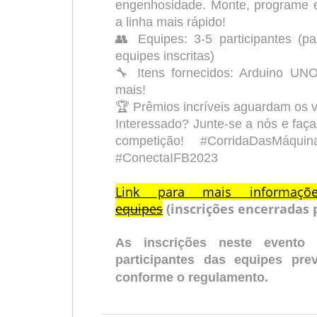
engenhosidade. Monte, programe e
a linha mais rápido!
👥 Equipes: 3-5 participantes (pa
equipes inscritas)
🔧 Itens fornecidos: Arduino UNO
mais!
🏆 Prêmios incríveis aguardam os 
Interessado? Junte-se a nós e faç
competição! #CorridaDasMáquin
#ConectaIFB2023
Link para mais informa
equipes
(inscrições encerradas 
As inscrições neste evento
participantes das equipes
pre
conforme o regulamento.