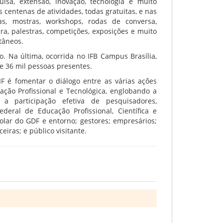
uisa, extensão, inovação, tecnologia e muito
 centenas de atividades, todas gratuitas, e nas
as, mostras, workshops, rodas de conversa,
ura, palestras, competições, exposições e muito
tâneos.
. Na última, ocorrida no IFB Campus Brasília,
e 36 mil pessoas presentes.
F é fomentar o diálogo entre as várias ações
ção Profissional e Tecnológica, englobando a
a participação efetiva de pesquisadores,
deral de Educação Profissional, Científica e
lar do GDF e entorno; gestores; empresários;
eiras; e público visitante.