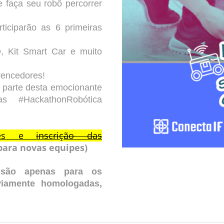
 faça seu robô percorrer
rticiparão as 6 primeiras
, Kit Smart Car e muito
vencedores!
a parte desta emocionante
as #HackathonRobótica
ções e
inscrição das
para novas equipes)
 são apenas para os
viamente
homologadas,