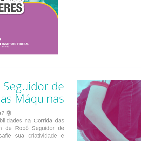
 Seguidor de
 das Máquinas
a? 🤖
ilidades na Corrida das
on de Robô Seguidor de
fie sua criatividade e