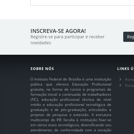
INSCREVA-SE AGORA!
Registre-se para participar e receber
Reg
novidades
SOBRE NÓS
LINKS Ú
O Instituto Federal de Brasília é uma instituição
Porta
pública que oferece Educação Profissional
Port
gratuita, na forma de cursos e programas de
formação inicial e continuada de trabalhadores
(FIC), educação profissional técnica de nível
médio e educação profissional tecnológica de
graduação e de pós-graduação, articulados a
projetos de pesquisa e extensão. A estrutura
multicampi do IFB faculta à instituição fixar-se
em vários eixos tecnológicos, diversificando seu
atendimento, de conformidade com a vocação