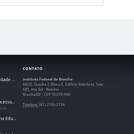
CONTATO
I Seminário de Integridade do IFB
Instituto Federal de Brasília
SAUS, Quadra 2, Bloco E, Edifício Siderbrás, Sala
605, Asa Sul - Reitoria
Brasília/DF - CEP 70.070-906
Humanização dos processos de trabalhos em tempos de IA
Telefone:
(61) 2103-2154
rada
Inteligência Artificial na Educação Profissional e Tecnológica: potencialidades, desafios e desenvolvimento docente