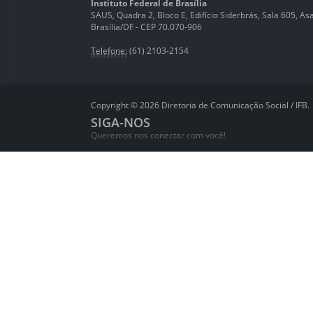
Instituto Federal de Brasília
SAUS, Quadra 2, Bloco E, Edifício Siderbrás, Sala 605, Asa 
Brasília/DF - CEP 70.070-906
Telefone:
(61) 2103-2154
Copyright © 2026 Diretoria de Comunicação Social / IFB.
SIGA-NOS
Queremos nos conectar com você!