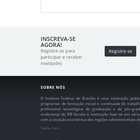
INSCREVA-SE
AGORA!
Registre-se para
Registre-se
participar e receber
novidades
SOBRE NÓS
O Instituto Federal de Brasília é uma instituição púb
programas de formação inicial e continuada de trabalh
profissional tecnológica de graduação e de pós-grad
multicampi do IFB faculta à instituição fixar-se em vár
com a vocação econômica das regiões administrativas do 
Saiba mais