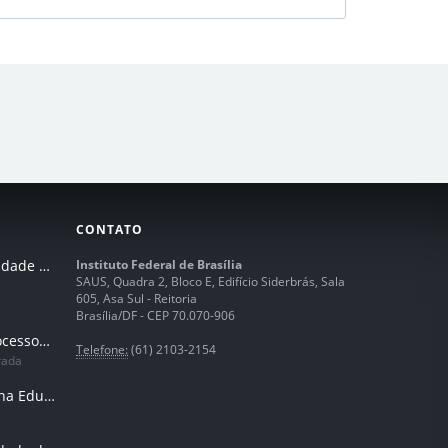
CONTATO
I Seminário de Integridade do IFB
Instituto Federal de Brasília
SAUS, Quadra 2, Bloco E, Edifício Siderbrás, Sala
605, Asa Sul - Reitoria
Brasília/DF - CEP 70.070-906
Humanização dos processos de trabalhos em tempos de IA
Telefone:
(61) 2103-2154
rada
Inteligência Artificial na Educação Profissional e Tecnológica: potencialidades, desafios e desenvolvimento docente