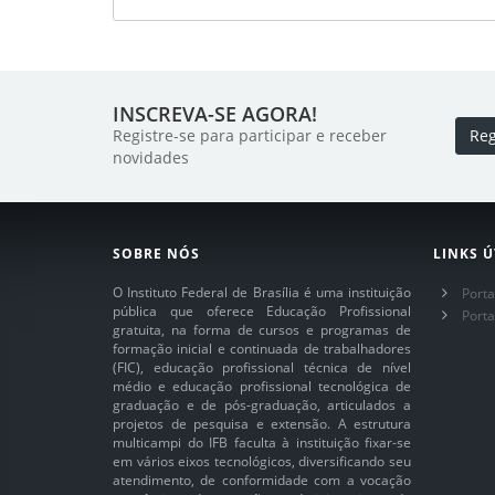
INSCREVA-SE AGORA!
Registre-se para participar e receber
Reg
novidades
SOBRE NÓS
LINKS Ú
O Instituto Federal de Brasília é uma instituição
Porta
pública que oferece Educação Profissional
Port
gratuita, na forma de cursos e programas de
formação inicial e continuada de trabalhadores
(FIC), educação profissional técnica de nível
médio e educação profissional tecnológica de
graduação e de pós-graduação, articulados a
projetos de pesquisa e extensão. A estrutura
multicampi do IFB faculta à instituição fixar-se
em vários eixos tecnológicos, diversificando seu
atendimento, de conformidade com a vocação