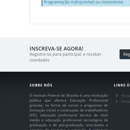
Programação indisponível ou inexistente
INSCREVA-SE AGORA!
Registre-se para participar e receber
Reg
novidades
SOBRE NÓS
LINKS Ú
O Instituto Federal de Brasília é uma instituição
Porta
pública que oferece Educação Profissional
Port
gratuita, na forma de cursos e programas de
formação inicial e continuada de trabalhadores
(FIC), educação profissional técnica de nível
médio e educação profissional tecnológica de
graduação e de pós-graduação, articulados a
projetos de pesquisa e extensão. A estrutura