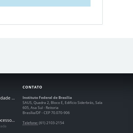
CONTATO
I Seminário de Integridade do IFB
Instituto Federal de Brasília
SAUS, Quadra 2, Bloco E, Edifício Siderbrás, Sala
605, Asa Sul - Reitoria
Brasília/DF - CEP 70.070-906
Humanização dos processos de trabalhos em tempos de IA
Telefone:
(61) 2103-2154
rada