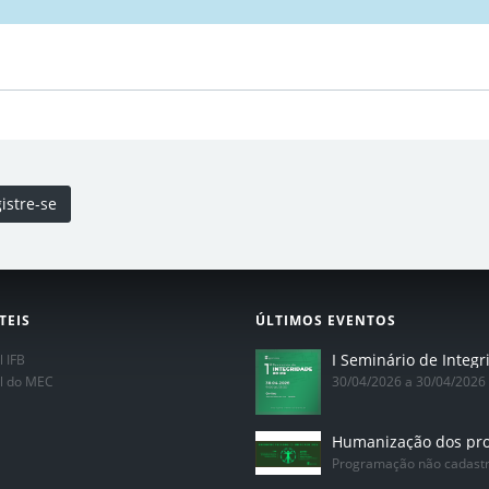
istre-se
TEIS
ÚLTIMOS EVENTOS
l IFB
al do MEC
30/04/2026 a 30/04/2026
Programação não cadast