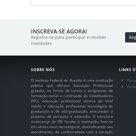
INSCREVA-SE AGORA!
Registre-se para participar e receber
Reg
novidades
SOBRE NÓS
LINKS Ú
O Instituto Federal de Brasília é uma instituição
Porta
pública que oferece Educação Profissional
Port
gratuita, na forma de cursos e programas de
formação inicial e continuada de trabalhadores
(FIC), educação profissional técnica de nível
médio e educação profissional tecnológica de
graduação e de pós-graduação, articulados a
projetos de pesquisa e extensão. A estrutura
multicampi do IFB faculta à instituição fixar-se
em vários eixos tecnológicos, diversificando seu
atendimento, de conformidade com a vocação