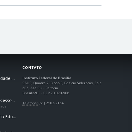
CONTATO
I Seminário de Integridade do IFB
Instituto Federal de Brasília
SAUS, Quadra 2, Bloco E, Edifício Siderbrás, Sala
605, Asa Sul - Reitoria
Brasília/DF - CEP 70.070-906
Humanização dos processos de trabalhos em tempos de IA
Telefone:
(61) 2103-2154
rada
Inteligência Artificial na Educação Profissional e Tecnológica: potencialidades, desafios e desenvolvimento docente