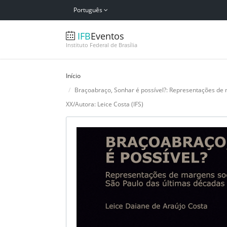
Português
IFB
Eventos
Instituto Federal de Brasília
Início
Braçoabraço, Sonhar é possível?: Representações de 
XX/Autora: Leice Costa (IFS)