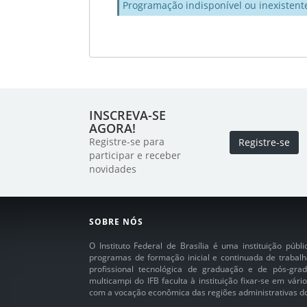
Programação indisponível ou inexistent
INSCREVA-SE
AGORA!
Registre-se para
Registre-se
participar e receber
novidades
SOBRE NÓS
O Instituto Federal de Brasília é uma instituição púb
programas de formação inicial e continuada de trabalh
profissional tecnológica de graduação e de pós-grad
multicampi do IFB faculta à instituição fixar-se em vár
com a vocação econômica das regiões administrativas do 