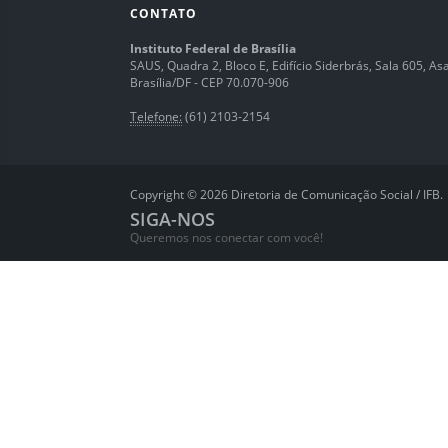
CONTATO
Instituto Federal de Brasília
SAUS, Quadra 2, Bloco E, Edifício Siderbrás, Sala 605, Asa 
Brasília/DF - CEP 70.070-906
Telefone:
(61) 2103-2154
Copyright © 2026 Diretoria de Comunicação Social / IFB.
SIGA-NOS
Queremos nos conectar com você!