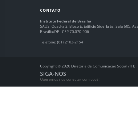
CONTATO
Instituto Federal de Brasília
SAUS, Quadra 2, Bloco E, Edifício Siderbrás, Sala 605, Asa 
Brasília/DF - CEP 70.070-906
Telefone:
(61) 2103-2154
Copyright © 2026 Diretoria de Comunicação Social / IFB.
SIGA-NOS
Queremos nos conectar com você!