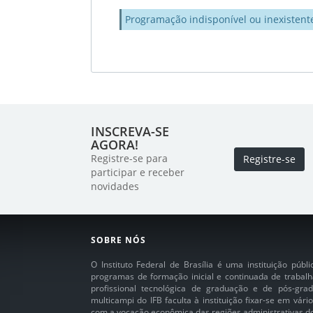
Programação indisponível ou inexistent
INSCREVA-SE
AGORA!
Registre-se para
Registre-se
participar e receber
novidades
SOBRE NÓS
O Instituto Federal de Brasília é uma instituição púb
programas de formação inicial e continuada de trabalh
profissional tecnológica de graduação e de pós-grad
multicampi do IFB faculta à instituição fixar-se em vár
com a vocação econômica das regiões administrativas do 