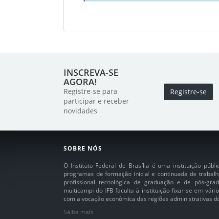
INSCREVA-SE
AGORA!
Registre-se para
Registre-se
participar e receber
novidades
SOBRE NÓS
O Instituto Federal de Brasília é uma instituição púb
programas de formação inicial e continuada de trabalh
profissional tecnológica de graduação e de pós-grad
multicampi do IFB faculta à instituição fixar-se em vár
com a vocação econômica das regiões administrativas do 
Saiba mais