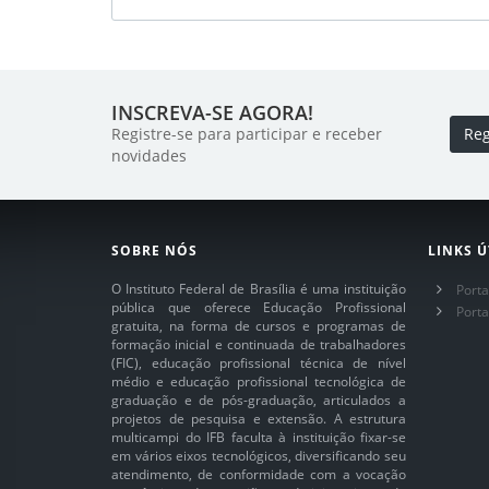
INSCREVA-SE AGORA!
Registre-se para participar e receber
Reg
novidades
SOBRE NÓS
LINKS Ú
O Instituto Federal de Brasília é uma instituição
Porta
pública que oferece Educação Profissional
Port
gratuita, na forma de cursos e programas de
formação inicial e continuada de trabalhadores
(FIC), educação profissional técnica de nível
médio e educação profissional tecnológica de
graduação e de pós-graduação, articulados a
projetos de pesquisa e extensão. A estrutura
multicampi do IFB faculta à instituição fixar-se
em vários eixos tecnológicos, diversificando seu
atendimento, de conformidade com a vocação