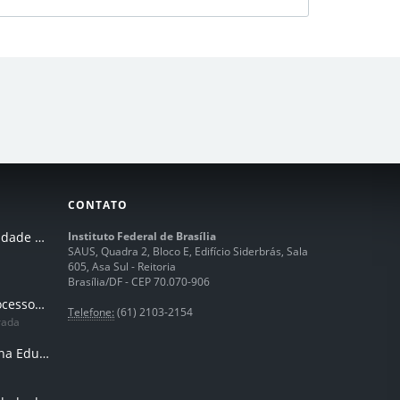
CONTATO
I Seminário de Integridade do IFB
Instituto Federal de Brasília
SAUS, Quadra 2, Bloco E, Edifício Siderbrás, Sala
605, Asa Sul - Reitoria
Brasília/DF - CEP 70.070-906
Humanização dos processos de trabalhos em tempos de IA
Telefone:
(61) 2103-2154
rada
Inteligência Artificial na Educação Profissional e Tecnológica: potencialidades, desafios e desenvolvimento docente