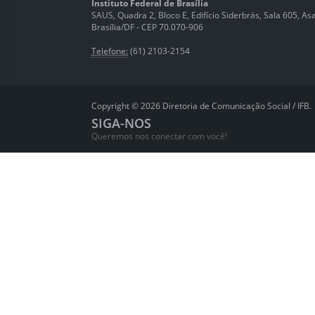
Instituto Federal de Brasília
SAUS, Quadra 2, Bloco E, Edifício Siderbrás, Sala 605, Asa 
Brasília/DF - CEP 70.070-906
Telefone:
(61) 2103-2154
Copyright © 2026 Diretoria de Comunicação Social / IFB.
SIGA-NOS
Queremos nos conectar com você!