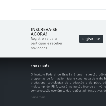
INSCREVA-SE
AGORA!
Registre-se para
Registre-se
participar e receber
novidades
SOBRE NÓS
O Instituto Federal de Brasília é uma instituição púb
programas de formação inicial e continuada de trabalh
profissional tecnológica de graduação e de pós-grad
multicampi do IFB faculta à instituição fixar-se em vár
com a vocação econômica das regiões administrativas do 
Saiba mais