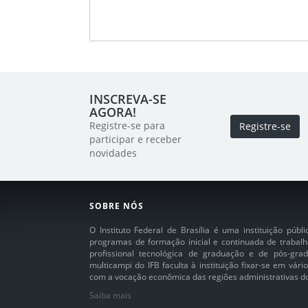
INSCREVA-SE
AGORA!
Registre-se para
Registre-se
participar e receber
novidades
SOBRE NÓS
O Instituto Federal de Brasília é uma instituição púb
programas de formação inicial e continuada de trabalh
profissional tecnológica de graduação e de pós-grad
multicampi do IFB faculta à instituição fixar-se em vár
com a vocação econômica das regiões administrativas do 
Saiba mais