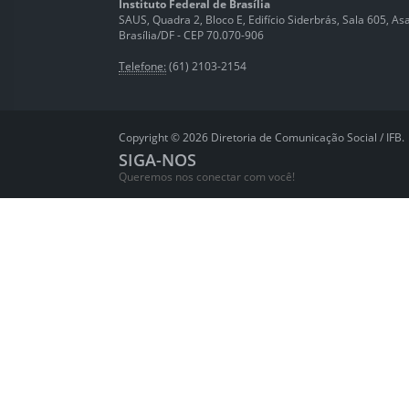
Instituto Federal de Brasília
SAUS, Quadra 2, Bloco E, Edifício Siderbrás, Sala 605, Asa 
Brasília/DF - CEP 70.070-906
Telefone:
(61) 2103-2154
Copyright © 2026 Diretoria de Comunicação Social / IFB.
SIGA-NOS
Queremos nos conectar com você!