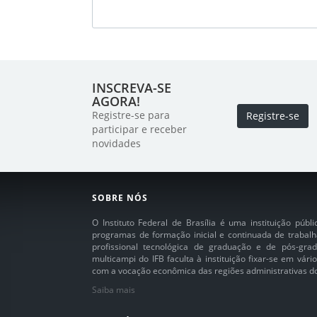
INSCREVA-SE
AGORA!
Registre-se para
Registre-se
participar e receber
novidades
SOBRE NÓS
O Instituto Federal de Brasília é uma instituição púb
programas de formação inicial e continuada de trabalh
profissional tecnológica de graduação e de pós-grad
multicampi do IFB faculta à instituição fixar-se em vár
com a vocação econômica das regiões administrativas do 
Saiba mais