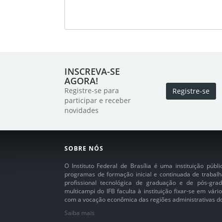
INSCREVA-SE
AGORA!
Registre-se para
Registre-se
participar e receber
novidades
SOBRE NÓS
O Instituto Federal de Brasília é uma instituição púb
programas de formação inicial e continuada de trabalh
profissional tecnológica de graduação e de pós-grad
multicampi do IFB faculta à instituição fixar-se em vár
com a vocação econômica das regiões administrativas do 
Saiba mais