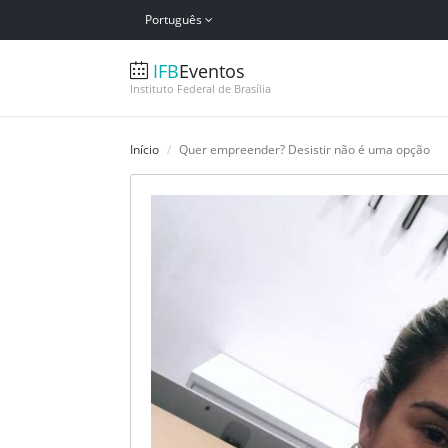
Português
IFB
Eventos
Instituto Federal de Brasília
Início
Quer empreender? Desistir não é uma opção