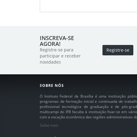
INSCREVA-SE
AGORA!
Registre-se para
Registre-se
participar e receber
novidades
SOBRE NÓS
O Instituto Federal de Brasília é uma instituição púb
programas de formação inicial e continuada de trabalh
profissional tecnológica de graduação e de pós-grad
multicampi do IFB faculta à instituição fixar-se em vár
com a vocação econômica das regiões administrativas do 
Saiba mais