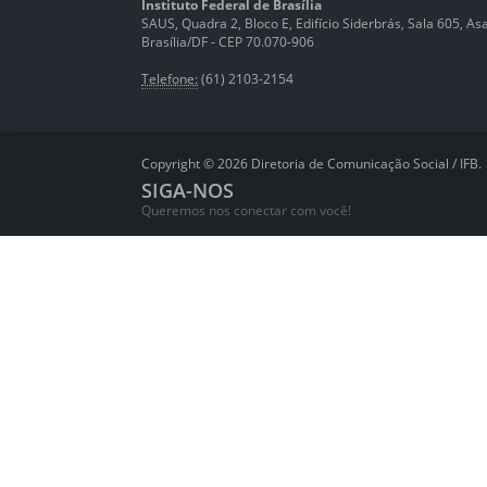
Instituto Federal de Brasília
SAUS, Quadra 2, Bloco E, Edifício Siderbrás, Sala 605, Asa 
Brasília/DF - CEP 70.070-906
Telefone:
(61) 2103-2154
Copyright © 2026 Diretoria de Comunicação Social / IFB.
SIGA-NOS
Queremos nos conectar com você!