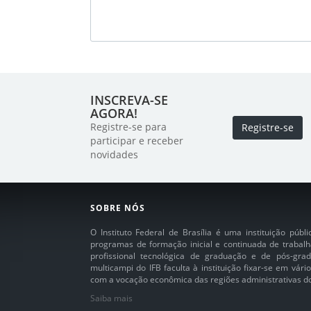
INSCREVA-SE
AGORA!
Registre-se para
Registre-se
participar e receber
novidades
SOBRE NÓS
O Instituto Federal de Brasília é uma instituição púb
programas de formação inicial e continuada de trabalh
profissional tecnológica de graduação e de pós-grad
multicampi do IFB faculta à instituição fixar-se em vár
com a vocação econômica das regiões administrativas do 
Saiba mais