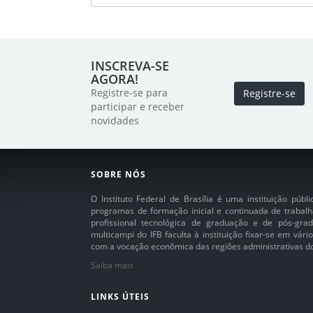
INSCREVA-SE
AGORA!
Registre-se para
Registre-se
participar e receber
novidades
SOBRE NÓS
O Instituto Federal de Brasília é uma instituição púb
programas de formação inicial e continuada de trabalh
profissional tecnológica de graduação e de pós-grad
multicampi do IFB faculta à instituição fixar-se em vár
com a vocação econômica das regiões administrativas do 
Saiba mais
LINKS ÚTEIS