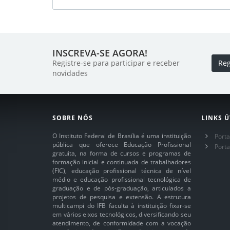
INSCREVA-SE AGORA!
Registre-se para participar e receber
Reg
novidades
SOBRE NÓS
LINKS Ú
O Instituto Federal de Brasília é uma instituição
Porta
pública que oferece Educação Profissional
Port
gratuita, na forma de cursos e programas de
formação inicial e continuada de trabalhadores
(FIC), educação profissional técnica de nível
médio e educação profissional tecnológica de
graduação e de pós-graduação, articulados a
projetos de pesquisa e extensão. A estrutura
multicampi do IFB faculta à instituição fixar-se
em vários eixos tecnológicos, diversificando seu
atendimento, de conformidade com a vocação