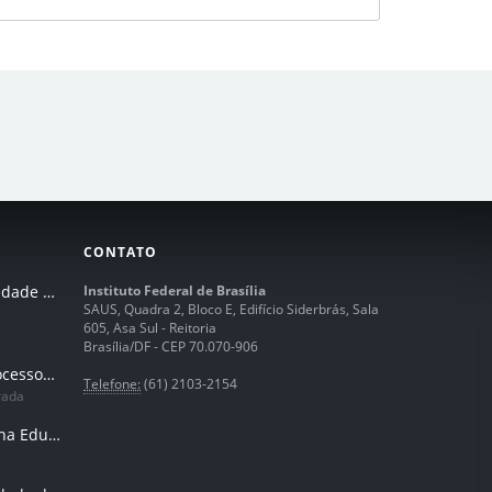
CONTATO
I Seminário de Integridade do IFB
Instituto Federal de Brasília
SAUS, Quadra 2, Bloco E, Edifício Siderbrás, Sala
605, Asa Sul - Reitoria
Brasília/DF - CEP 70.070-906
Humanização dos processos de trabalhos em tempos de IA
Telefone:
(61) 2103-2154
rada
Inteligência Artificial na Educação Profissional e Tecnológica: potencialidades, desafios e desenvolvimento docente