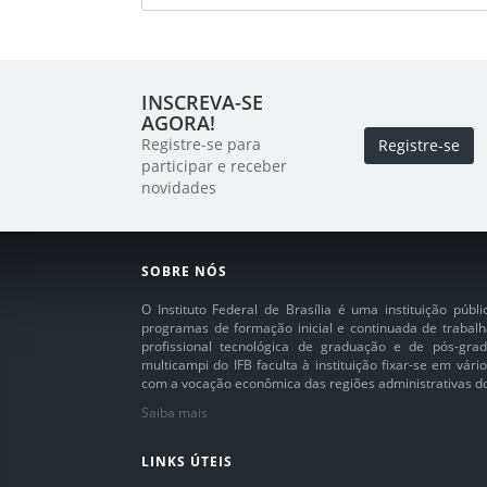
INSCREVA-SE
AGORA!
Registre-se para
Registre-se
participar e receber
novidades
SOBRE NÓS
O Instituto Federal de Brasília é uma instituição púb
programas de formação inicial e continuada de trabalh
profissional tecnológica de graduação e de pós-grad
multicampi do IFB faculta à instituição fixar-se em vár
com a vocação econômica das regiões administrativas do 
Saiba mais
LINKS ÚTEIS