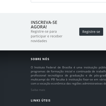
INSCREVA-SE
AGORA!
Registre-se para
Registre-se
participar e receber
novidades
SOBRE NÓS
O Instituto Federal de Brasília é uma instituição púb
programas de formação inicial e continuada de trabalh
profissional tecnológica de graduação e de pós-grad
multicampi do IFB faculta à instituição fixar-se em vár
com a vocação econômica das regiões administrativas do 
Saiba mais
LINKS ÚTEIS