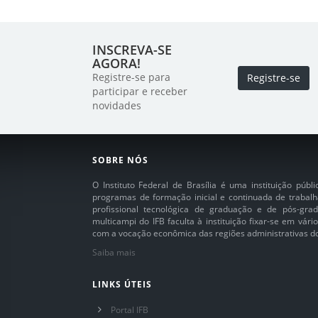
INSCREVA-SE
AGORA!
Registre-se para
Registre-se
participar e receber
novidades
SOBRE NÓS
O Instituto Federal de Brasília é uma instituição púb
programas de formação inicial e continuada de trabalh
profissional tecnológica de graduação e de pós-grad
multicampi do IFB faculta à instituição fixar-se em vár
com a vocação econômica das regiões administrativas do 
Saiba mais
LINKS ÚTEIS
Portal IFB