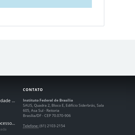
CONTATO
I Seminário de Integridade do IFB
Instituto Federal de Brasília
SAUS, Quadra 2, Bloco E, Edifício Siderbrás, Sala
605, Asa Sul - Reitoria
Brasília/DF - CEP 70.070-906
Humanização dos processos de trabalhos em tempos de IA
Telefone:
(61) 2103-2154
rada