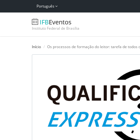
Português
IFB
Eventos
Instituto Federal de Brasília
Início
Os processos de formação do leitor: tarefa de todos 