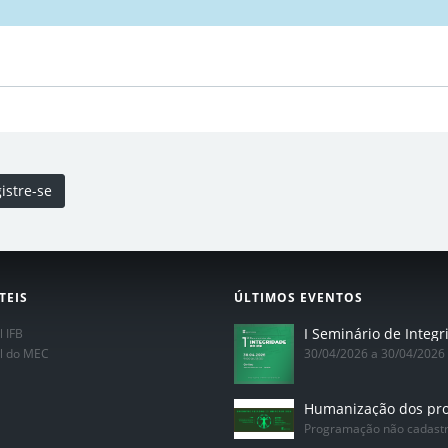
istre-se
TEIS
ÚLTIMOS EVENTOS
l IFB
al do MEC
30/04/2026 a 30/04/2026
Programação não cadast