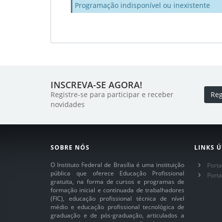
Programação indisponível ou inexistente
INSCREVA-SE AGORA!
Registre-se para participar e receber
Reg
novidades
SOBRE NÓS
LINKS Ú
O Instituto Federal de Brasília é uma instituição
Porta
pública que oferece Educação Profissional
Port
gratuita, na forma de cursos e programas de
formação inicial e continuada de trabalhadores
(FIC), educação profissional técnica de nível
médio e educação profissional tecnológica de
graduação e de pós-graduação, articulados a