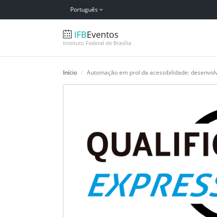
Português
IFB
Eventos
Instituto Federal de Brasília
Início
Automação em prol da acessibilidade: desenvol