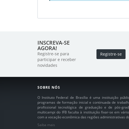
INSCREVA-SE
AGORA!
Registre-se para
Registre-se
participar e receber
novidades
SOBRE NÓS
O Instituto Federal de Brasília é uma instituição púb
programas de formação inicial e continuada de trabalh
profissional tecnológica de graduação e de pós-grad
multicampi do IFB faculta à instituição fixar-se em vár
com a vocação econômica das regiões administrativas do 
Saiba mais