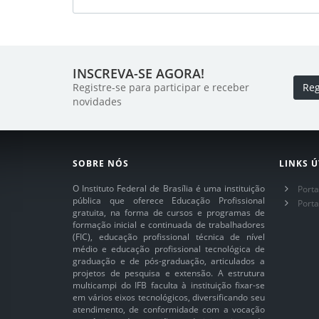
INSCREVA-SE AGORA!
Registre-se para participar e receber
Reg
novidades
SOBRE NÓS
LINKS Ú
O Instituto Federal de Brasília é uma instituição
Porta
pública que oferece Educação Profissional
Port
gratuita, na forma de cursos e programas de
formação inicial e continuada de trabalhadores
(FIC), educação profissional técnica de nível
médio e educação profissional tecnológica de
graduação e de pós-graduação, articulados a
projetos de pesquisa e extensão. A estrutura
multicampi do IFB faculta à instituição fixar-se
em vários eixos tecnológicos, diversificando seu
atendimento, de conformidade com a vocação