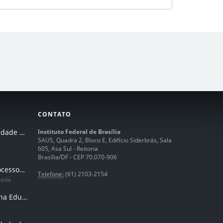
CONTATO
I Seminário de Integridade do IFB
Instituto Federal de Brasília
SAUS, Quadra 2, Bloco E, Edifício Siderbrás, Sala
605, Asa Sul - Reitoria
Brasília/DF - CEP 70.070-906
Humanização dos processos de trabalhos em tempos de IA
Telefone:
(61) 2103-2154
rada
Inteligência Artificial na Educação Profissional e Tecnológica: potencialidades, desafios e desenvolvimento docente