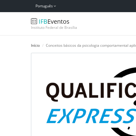
Português
IFB
Eventos
Instituto Federal de Brasília
Início
Conceitos básicos da psicologia comportamental apl